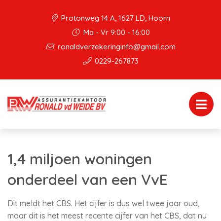
Protonweg 14 A, 1627 LD, Hoorn
Ma - Vr 9:00 - 16:00
ronaldverzekeringinfo@gmail.com
0229-267873
1,4 miljoen woningen
onderdeel van een VvE
Dit meldt het CBS. Het cijfer is dus wel twee jaar oud,
maar dit is het meest recente cijfer van het CBS, dat nu