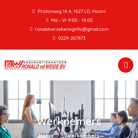
Protonweg 14 A, 1627 LD, Hoorn
Ma - Vr 9:00 - 16:00
ronaldverzekeringinfo@gmail.com
0229-267873
Werknemers
Home
Werknemers